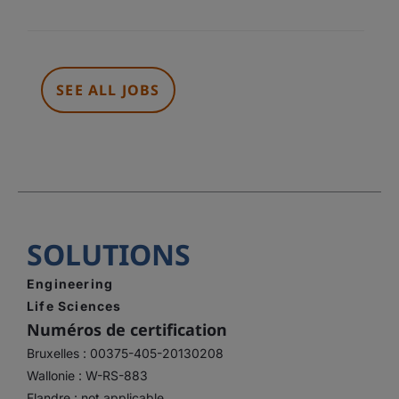
JOBS
SHOULD
NOT
PUT
ANYTHING
SEE ALL JOBS
HERE.
SOLUTIONS
Engineering
Life Sciences
Numéros de certification
Bruxelles : 00375-405-20130208
Wallonie : W-RS-883
Flandre : not applicable