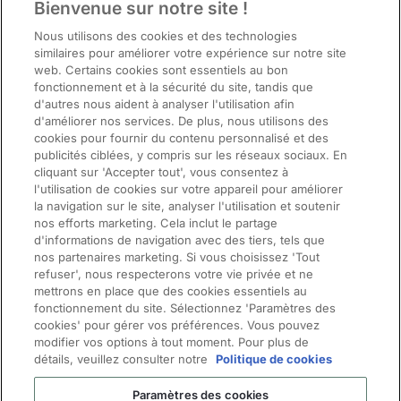
Bienvenue sur notre site !
Nous utilisons des cookies et des technologies
similaires pour améliorer votre expérience sur notre site
web. Certains cookies sont essentiels au bon
fonctionnement et à la sécurité du site, tandis que
d'autres nous aident à analyser l'utilisation afin
d'améliorer nos services. De plus, nous utilisons des
cookies pour fournir du contenu personnalisé et des
publicités ciblées, y compris sur les réseaux sociaux. En
cliquant sur 'Accepter tout', vous consentez à
l'utilisation de cookies sur votre appareil pour améliorer
la navigation sur le site, analyser l'utilisation et soutenir
nos efforts marketing. Cela inclut le partage
d'informations de navigation avec des tiers, tels que
nos partenaires marketing. Si vous choisissez 'Tout
refuser', nous respecterons votre vie privée et ne
ManpowerGroup® (NYSE: MAN), le leader mondial des solutions de main-
mettrons en place que des cookies essentiels au
d’œuvre, aide les organisations à se transformer dans un monde du travail en
fonctionnement du site. Sélectionnez 'Paramètres des
cookies' pour gérer vos préférences. Vous pouvez
évolution rapide en recherchant, évaluant, développant et gérant les talents qui leur
modifier vos options à tout moment. Pour plus de
permettent de gagner. Nous développons des solutions innovantes pour des
détails, veuillez consulter notre
Politique de cookies
centaines de milliers d’organisations chaque année, en leur fournissant des talents
qualifiés tout en trouvant des emplois significatifs et durables pour des millions de
Paramètres des cookies
personnes dans un large éventail d’industries et de compétences. Notre famille