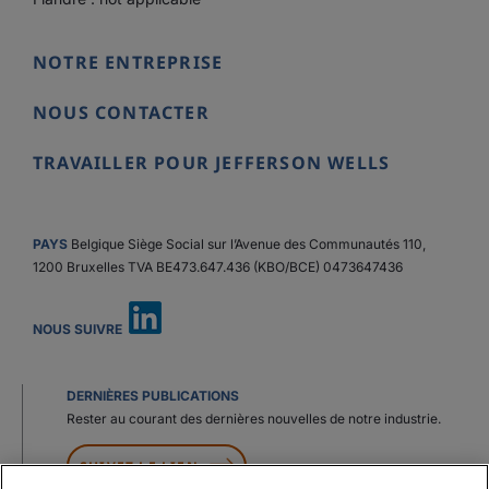
NOTRE ENTREPRISE
NOUS CONTACTER
TRAVAILLER POUR JEFFERSON WELLS
PAYS
Belgique Siège Social sur l’Avenue des Communautés 110,
1200 Bruxelles TVA BE473.647.436 (KBO/BCE) 0473647436
NOUS SUIVRE
DERNIÈRES PUBLICATIONS
Rester au courant des dernières nouvelles de notre industrie.
SUIVEZ LE LIEN