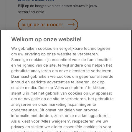
Blijf op de hoogte van het laatste nieuws in jouw
sector/industrie.
BLIJF OP DE HOOGTE
Welkom op onze website!
We gebruiken cookies en vergelijkbare technologieën
om uw ervaring op onze website te verbeteren.
Sommige cookies zijn essentieel voor de functionaliteit
en veiligheid van de site, terwijl andere ons helpen het
gebruik te analyseren om onze diensten te verbeteren.
Daarnaast gebruiken we cookies om gepersonaliseerde
inhoud en gerichte advertenties te leveren, ook op
sociale media. Door op 'Alles accepteren' te klikken,
stemt u in met het gebruik van cookies op uw apparaat
om de navigatie op de site te verbeteren, het gebruik te
analyseren en onze marketinginspanningen te
ondersteunen. Dit omvat het delen van browse-
informatie met derden, zoals onze marketingpartners.
Als u kiest voor 'Alles weigeren', respecteren we uw
ManpowerGroup® (NYSE: MAN), het toonaangevende wereldwijde bedrijf voor
privacy en stellen we alleen essentiële cookies in voor
personeelsoplossingen, helpt organisaties te transformeren in een snel